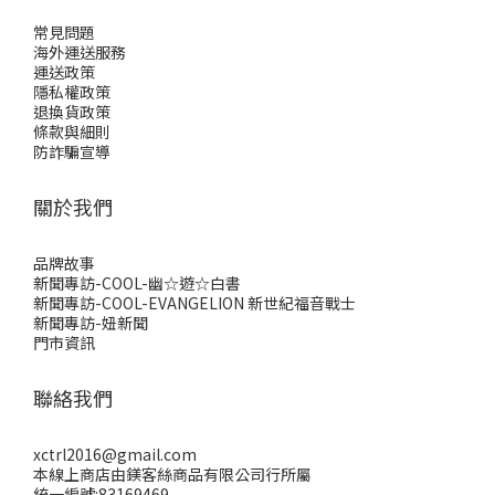
常見問題
海外運送服務
運送政策
隱私權政策
退換貨政策
條款與細則
防詐騙宣導
關於我們
品牌故事
新聞專訪-COOL-幽☆遊☆白書
新聞專訪-COOL-EVANGELION 新世紀福音戰士
新聞專訪-妞新聞
門市資訊
聯絡我們
xctrl2016@gmail.com
本線上商店由鎂客絲商品有限公司行所屬
統一編號:83169469