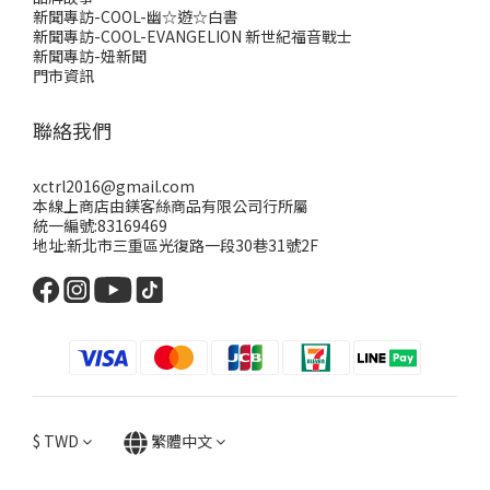
新聞專訪-COOL-幽☆遊☆白書
新聞專訪-COOL-EVANGELION 新世紀福音戰士
新聞專訪-妞新聞
門市資訊
聯絡我們
xctrl2016@gmail.com
本線上商店由鎂客絲商品有限公司行所屬
統一編號:83169469
地址:新北市三重區光復路一段30巷31號2F
$
TWD
繁體中文