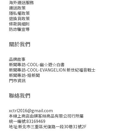
海外運送服務
運送政策
隱私權政策
退換貨政策
條款與細則
防詐騙宣導
關於我們
品牌故事
新聞專訪-COOL-幽☆遊☆白書
新聞專訪-COOL-EVANGELION 新世紀福音戰士
新聞專訪-妞新聞
門市資訊
聯絡我們
xctrl2016@gmail.com
本線上商店由鎂客絲商品有限公司行所屬
統一編號:83169469
地址:新北市三重區光復路一段30巷31號2F