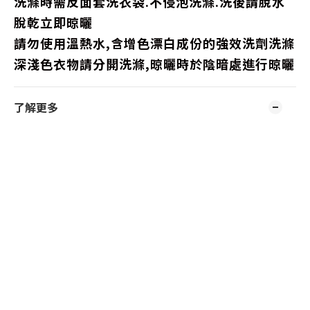
洗滌時需反面套洗衣袋.不侵泡洗滌.洗後請脫水
脫乾立即晾曬
請勿使用溫熱水,含增色漂白成份的強效洗劑洗滌
深淺色衣物請分開洗滌,晾曬時於陰暗處進行晾曬
了解更多