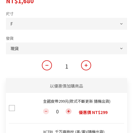
NT$1,680
尺寸
發貨
以優惠價加購商品
全館皮帶299元(款式不斷更新 隨機出貨)
優惠價 NT$299
XCTRL 千万兩抱枕 (黑/黃)(隨機出貨)