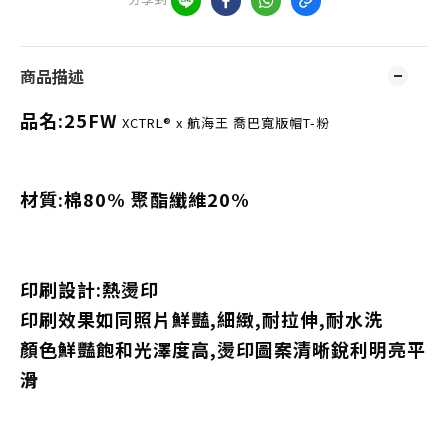
商品描述
品名:25FW
XCTRL® x 航海王 喬巴寬版帽T-粉
材質:棉80% 聚酯纖維20%
印刷設計:熱燙印
印刷效果如同照片鮮豔,細緻,耐拉伸,耐水洗
顏色鮮豔飽和光澤度高,燙印圖案清晰銳利明亮平
滑