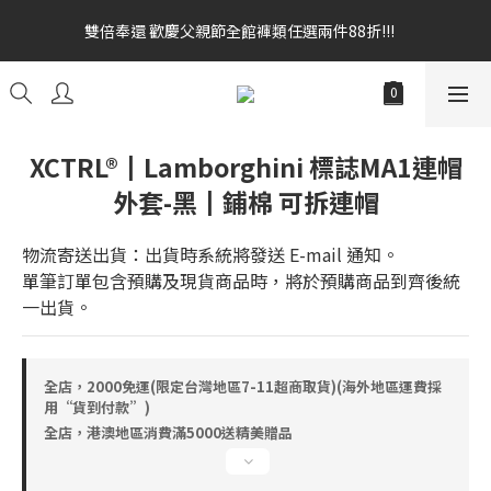
雙倍奉還 歡慶父親節全館褲類任選兩件88折!!!    
雙倍奉還 歡慶父親節全館褲類任選兩件88折!!!    
全館消費滿額$1680贈3D好野貓公仔(絲綢鐵黑) 滿額$2499贈達摩
金幣 送完為止!  滿$3000再贈現金卷$300元
雙倍奉還 歡慶父親節全館褲類任選兩件88折!!!    
XCTRL®┃Lamborghini 標誌MA1連帽
外套-黑┃鋪棉 可拆連帽
物流寄送出貨：出貨時系統將發送 E-mail 通知。
單筆訂單包含預購及現貨商品時，將於預購商品到齊後統
一出貨。
全店，2000免運(限定台灣地區7-11超商取貨)(海外地區運費採
用“貨到付款”)
全店，港澳地區消費滿5000送精美贈品