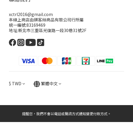
xctrl2016@gmail.com
本線上商店由鎂客絲商品有限公司行所屬
統一編號:83169469
地址:新北市三重區光復路一段30巷31號2F
$
TWD
繁體中文
提醒您，我們不會以電話或簡訊方式通知變更付款方式。
立即購買