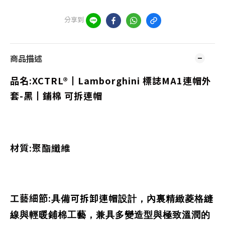
分享到
商品描述
品名:
XCTRL®┃Lamborghini 標誌MA1連帽外
套-黑┃鋪棉 可拆連帽
材質:聚酯纖維
工藝細節:
可拆卸連帽
具備
設計，內裏
精緻菱格縫
與
工藝，兼具多變造型與極致溫潤的
線
輕暖鋪棉