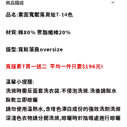
商品描述
品名:
素面寬鬆落肩短T-14色
材質:棉80% 聚酯纖維20%
版型:
寬鬆落肩oversize
寬版素T買一送二 平均一件只要$196元!
溫馨小提醒:
洗滌時需反面套洗衣袋.不侵泡洗滌.洗後請脫水
脫乾立即晾曬
請勿使用溫熱水,含增色漂白成份的強效洗劑洗滌
深淺色衣物請分開洗滌,晾曬時於陰暗處進行晾曬