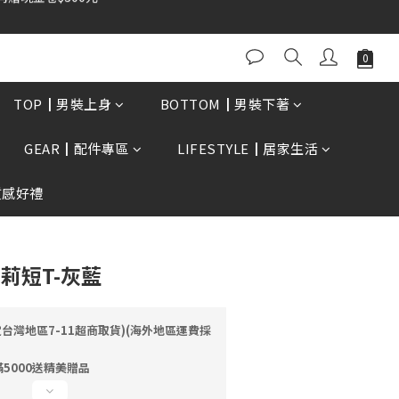
0再贈現金卷$300元
立即購買
TOP┃男裝上身
BOTTOM┃男裝下著
GEAR┃配件專區
LIFESTYLE┃居家生活
質感好禮
蘿莉短T-灰藍
定台灣地區7-11超商取貨)(海外地區運費採
5000送精美贈品