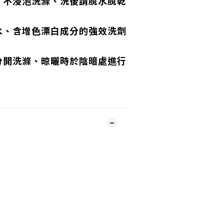
、不浸泡洗滌、洗後請脫水脫乾
水、含增色漂白成分的強效洗劑
分開洗滌、晾曬時於陰暗處進行