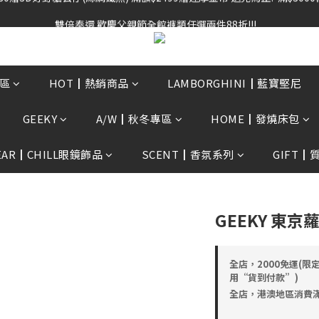
雙倍奉還 歡慶父親節全館褲類任選兩件88折!!!    
雙倍奉還 歡慶父親節全館褲類任選兩件88折!!!    
0贈3D好野貓公仔(絲綢鐵黑) 滿額$2499贈達摩金幣 送完為止!  滿$300
雙倍奉還 歡慶父親節全館褲類任選兩件88折!!!    
區
HOT┃熱銷商品
LAMBORGHINI┃藍寶堅尼
GEEKY
A/W┃秋冬專區
HOME┃發燒床包
EAR┃CHILL眼鏡飾品
SCENT┃香氛系列
GIFT┃
GEEKY 東京
全店，2000免運(限
用“貨到付款”)
全店，港澳地區消費滿