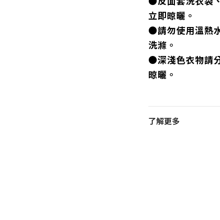
●反面套洗衣袋
立即晾曬。
●請勿使用溫熱
洗滌。
●深淺色衣物請
晾曬。
了解更多