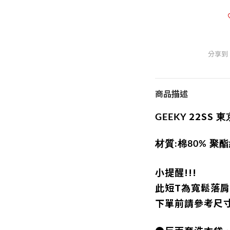
分享到
商品描述
22SS
GEEKY
東
材質:棉80% 聚
小提醒!!!
此短T為寬鬆落
下單前請參考尺