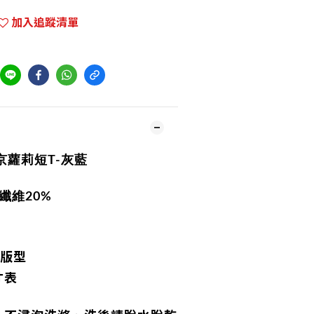
加入追蹤清單
京蘿莉短T-灰藍
酯纖維20%
肩版型
寸表