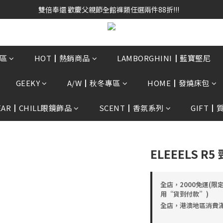
雙倍奉還 歡慶父親節全館褲類任選兩件88折!!!    
雙倍奉還 歡慶父親節全館褲類任選兩件88折!!!    
0贈3D好野貓公仔(絲綢鐵黑) 滿額$2499贈達摩金幣 送完為止!  滿$300
雙倍奉還 歡慶父親節全館褲類任選兩件88折!!!    
區
HOT┃熱銷商品
LAMBORGHINI┃藍寶堅尼
GEEKY
A/W┃秋冬專區
HOME┃發燒床包
EAR┃CHILL眼鏡飾品
SCENT┃香氛系列
GIFT┃
ELEEELS 
全店，2000免運(限
用“貨到付款”)
全店，港澳地區消費滿