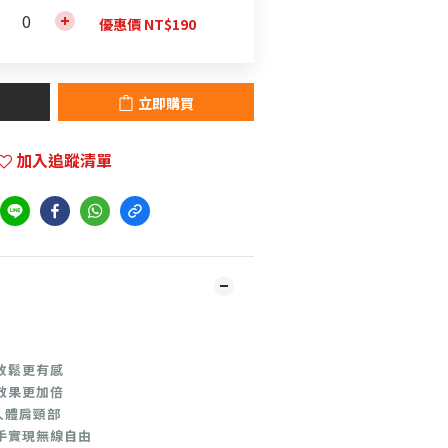
優惠價 NT$190
立即購買
加入追蹤清單
放鬆更有感
效果更加倍
人體肩頸部
手實現無線自由