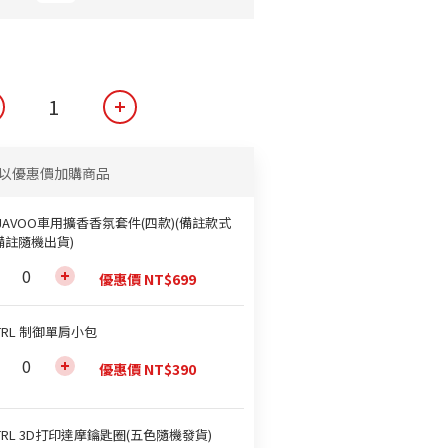
以優惠價加購商品
JAVOO車用擴香香氛套件(四款)(備註款式
備註隨機出貨)
優惠價 NT$699
TRL 制御單肩小包
優惠價 NT$390
TRL 3D打印達摩鑰匙圈(五色隨機發貨)