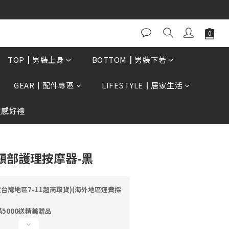
0再贈現金卷$300元
立即購買
TOP┃男裝上身
BOTTOM┃男裝下著
GEAR┃配件專區
LIFESTYLE┃居家生活
質感好禮
R5 頸部護理按摩器-黑
定台灣地區7-11超商取貨)(海外地區運費採
5000送精美贈品