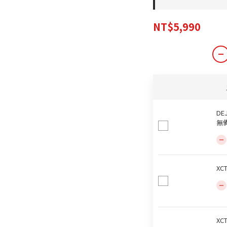
NT$5,990
DE
無
XC
XC