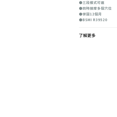
●三段模式可選
●同時按摩多個穴位
●保固12個月
●BSMI R39520
了解更多