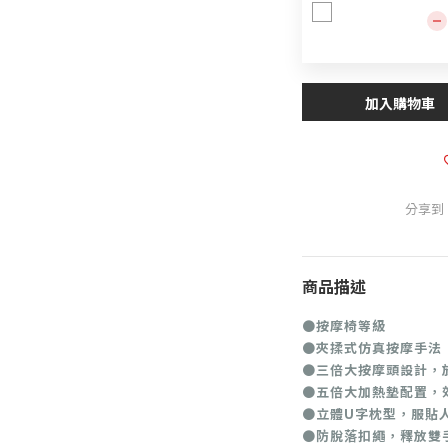
加入購物車
分享到
商品描述
●按摩椅等級
●夾揉式仿真按摩手法
●三倍大按摩頭設計，
●五倍大加熱墊配置，
●立體U字枕型，服貼
●防脫落扣繩，釋放雙