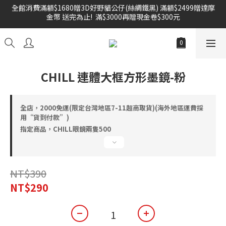
全館消費滿額$1680贈3D好野貓公仔(絲綢鐵黑) 滿額$2499贈達摩
金幣 送完為止!  滿$3000再贈現金卷$300元
雙倍奉還 歡慶父親節全館褲類任選兩件88折!!!    
雙倍奉還 歡慶父親節全館褲類任選兩件88折!!!    
CHILL 連體大框方形墨鏡-粉
全店，2000免運(限定台灣地區7-11超商取貨)(海外地區運費採
用“貨到付款”)
指定商品，CHILL眼鏡兩隻500
NT$390
NT$290