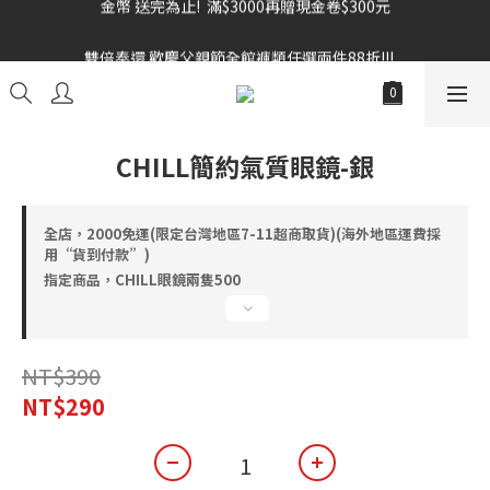
雙倍奉還 歡慶父親節全館褲類任選兩件88折!!!    
雙倍奉還 歡慶父親節全館褲類任選兩件88折!!!    
CHILL簡約氣質眼鏡-銀
全店，2000免運(限定台灣地區7-11超商取貨)(海外地區運費採
用“貨到付款”)
指定商品，CHILL眼鏡兩隻500
NT$390
NT$290