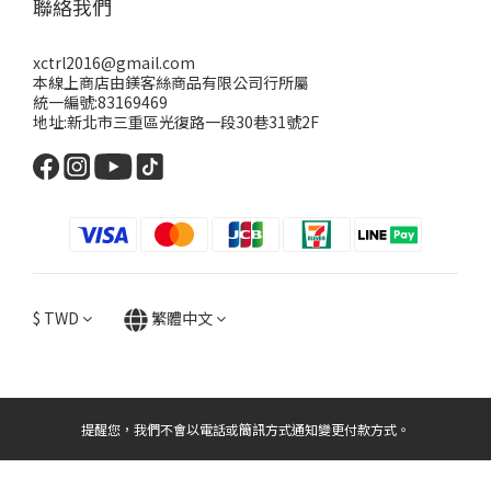
聯絡我們
xctrl2016@gmail.com
本線上商店由鎂客絲商品有限公司行所屬
統一編號:83169469
地址:新北市三重區光復路一段30巷31號2F
$
TWD
繁體中文
提醒您，我們不會以電話或簡訊方式通知變更付款方式。
立即購買