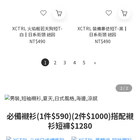
XCTRL 火焰般若天狗短T-
XCTRL 裝備暴徒短T-黑┃
白┃日系街頭 迷因
日系街頭 迷因
NT$490
NT$490
1
2
3
4
5
»
必備襯衫(1件$590)(2件$1000)搭配襯
衫短褲$1280