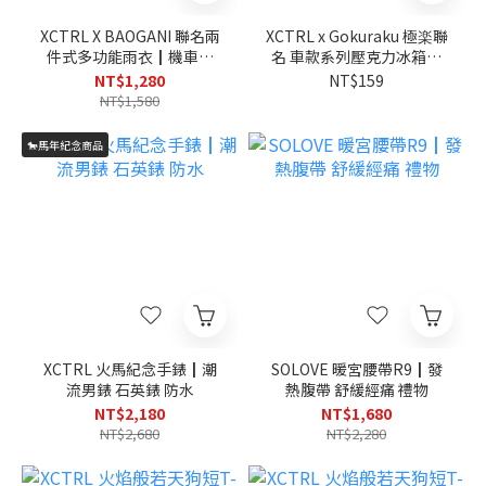
XCTRL X BAOGANI 聯名兩
XCTRL x Gokuraku 極楽聯
件式多功能雨衣┃機車族
名 車款系列壓克力冰箱貼
防風防水 潮流
(7款)┃JDM經典車 居家 磁
NT$1,280
NT$159
吸
NT$1,580
🐎馬年紀念商品
XCTRL 火馬紀念手錶┃潮
SOLOVE 暖宮腰帶R9┃發
流男錶 石英錶 防水
熱腹帶 舒緩經痛 禮物
NT$2,180
NT$1,680
NT$2,680
NT$2,280