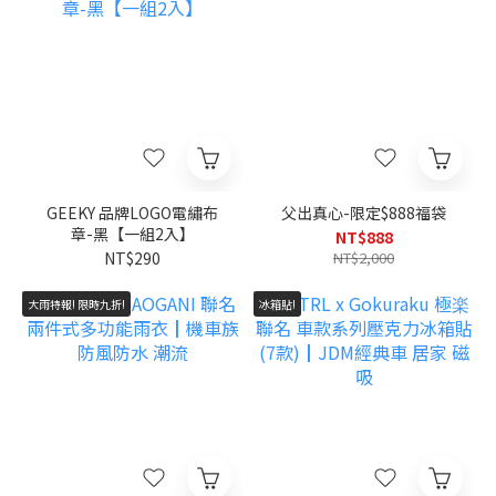
GEEKY 品牌LOGO電繡布
父出真心-限定$888福袋
章-黑【一組2入】
NT$888
NT$290
NT$2,000
大雨特報! 限時九折!
冰箱貼!