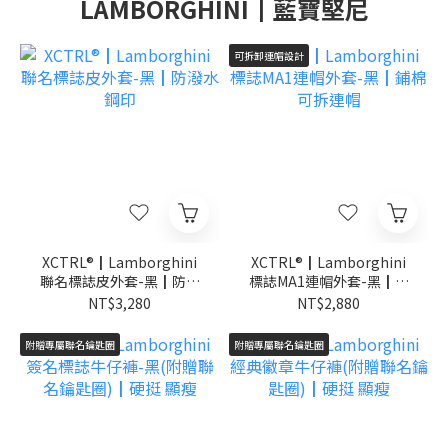
LAMBORGHINI┃藍寶堅尼
可拆卸連帽設計
XCTRL®┃Lamborghini
XCTRL®┃Lamborghini
聯名標誌皮外套-黑┃防潑
標誌MA1連帽外套-黑┃鋪
水 鋼印
棉 可拆連帽
NT$3,280
NT$2,880
附贈專屬聯名鑰匙圈
附贈專屬聯名鑰匙圈