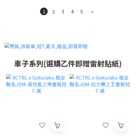
1
2
3
4
5
»
車子系列(選購乙件即贈雷射貼紙)