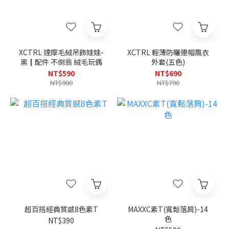
XCTRL 達摩毛絨吊飾娃娃-
XCTRL 輕薄防曬連帽風衣
黑┃配件 不倒翁 絨毛玩偶
外套(五色)
NT$590
NT$690
NT$980
NT$790
超百搭經典質感8色素T
MAXXC素T(寬鬆落肩)-14
色
NT$390