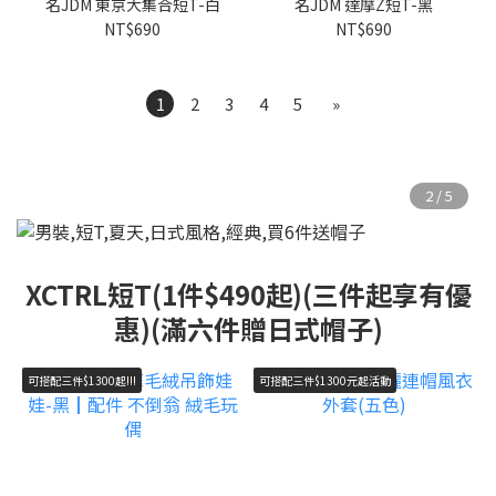
名JDM 東京大集合短T-白
名JDM 達摩Z短T-黑
NT$690
NT$690
1
2
3
4
5
»
XCTRL短T(1件$490起)(三件起享有優
惠)(滿六件贈日式帽子)
可搭配三件$1300起!!!
可搭配三件$1300元起活動