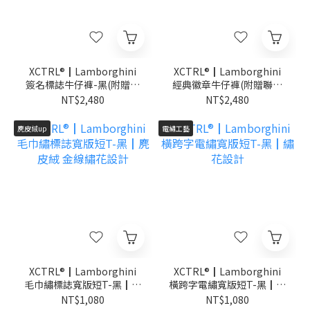
XCTRL®┃Lamborghini
XCTRL®┃Lamborghini
簽名標誌牛仔褲-黑(附贈聯
經典徽章牛仔褲(附贈聯名
名鑰匙圈)┃硬挺 顯瘦
鑰匙圈)┃硬挺 顯瘦
NT$2,480
NT$2,480
麂皮絨up
電繡工藝
XCTRL®┃Lamborghini
XCTRL®┃Lamborghini
毛巾繡標誌寬版短T-黑┃麂
橫跨字電繡寬版短T-黑┃繡
皮絨 金線繡花設計
花設計
NT$1,080
NT$1,080