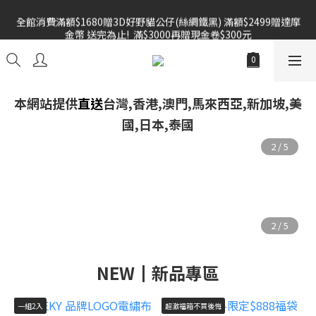
全館消費滿額$1680贈3D好野貓公仔(絲綢鐵黑) 滿額$2499贈達摩
雙倍奉還 歡慶父親節全館褲類任選兩件88折!!!    
金幣 送完為止!  滿$3000再贈現金卷$300元
雙倍奉還 歡慶父親節全館褲類任選兩件88折!!!    
本網站提供
直送
台灣,香港,澳門,馬來西亞,新加坡,美
國,日本,泰國
NEW┃新品專區
一組2入
超激福箱不買後悔