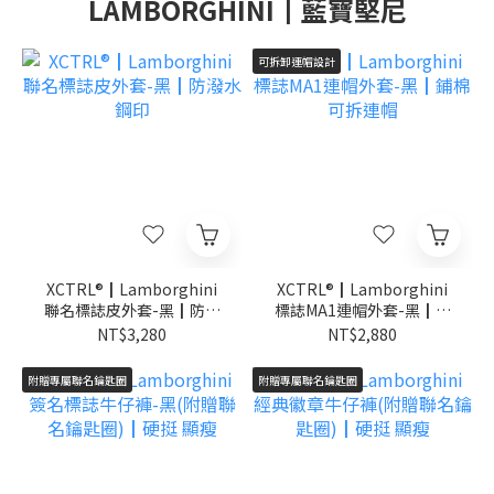
LAMBORGHINI┃藍寶堅尼
可拆卸連帽設計
XCTRL®┃Lamborghini
XCTRL®┃Lamborghini
聯名標誌皮外套-黑┃防潑
標誌MA1連帽外套-黑┃鋪
水 鋼印
棉 可拆連帽
NT$3,280
NT$2,880
附贈專屬聯名鑰匙圈
附贈專屬聯名鑰匙圈