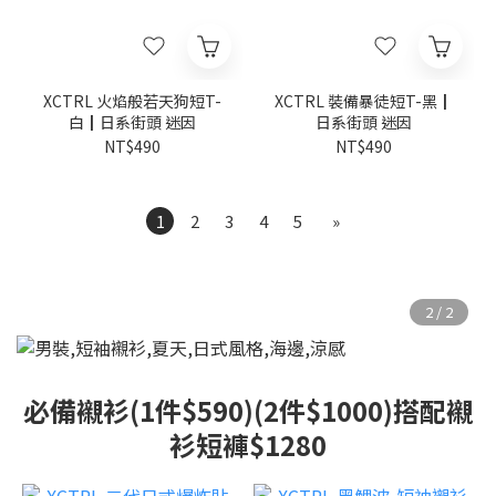
XCTRL 火焰般若天狗短T-
XCTRL 裝備暴徒短T-黑┃
白┃日系街頭 迷因
日系街頭 迷因
NT$490
NT$490
1
2
3
4
5
»
必備襯衫(1件$590)(2件$1000)搭配襯
衫短褲$1280