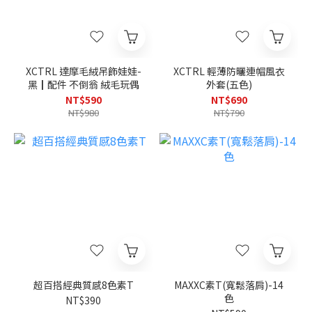
XCTRL 達摩毛絨吊飾娃娃-
XCTRL 輕薄防曬連帽風衣
黑┃配件 不倒翁 絨毛玩偶
外套(五色)
NT$590
NT$690
NT$980
NT$790
超百搭經典質感8色素T
MAXXC素T(寬鬆落肩)-14
色
NT$390