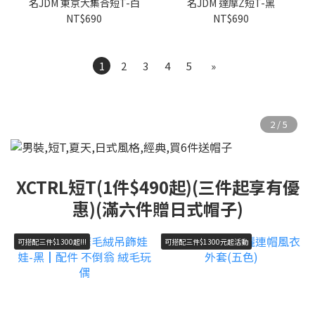
名JDM 東京大集合短T-白
名JDM 達摩Z短T-黑
NT$690
NT$690
1
2
3
4
5
»
XCTRL短T(1件$490起)(三件起享有優
惠)(滿六件贈日式帽子)
可搭配三件$1300起!!!
可搭配三件$1300元起活動