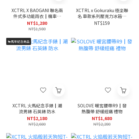
XCTRL X BAOGANI 聯名兩
XCTRL x Gokuraku 極楽聯
件式多功能雨衣┃機車族
名 車款系列壓克力冰箱貼
防風防水 潮流
(7款)┃JDM經典車 居家 磁
NT$1,280
NT$159
吸
NT$1,580
🐎馬年紀念商品
XCTRL 火馬紀念手錶┃潮
SOLOVE 暖宮腰帶R9┃發
流男錶 石英錶 防水
熱腹帶 舒緩經痛 禮物
NT$2,180
NT$1,680
NT$2,680
NT$2,280