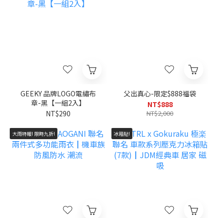
GEEKY 品牌LOGO電繡布
父出真心-限定$888福袋
章-黑【一組2入】
NT$888
NT$290
NT$2,000
大雨特報! 限時九折!
冰箱貼!