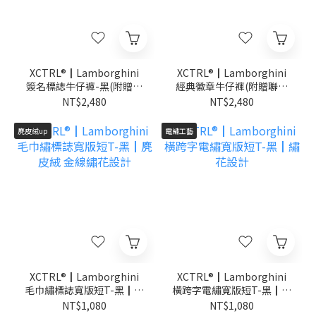
XCTRL®┃Lamborghini
XCTRL®┃Lamborghini
簽名標誌牛仔褲-黑(附贈聯
經典徽章牛仔褲(附贈聯名
名鑰匙圈)┃硬挺 顯瘦
鑰匙圈)┃硬挺 顯瘦
NT$2,480
NT$2,480
麂皮絨up
電繡工藝
XCTRL®┃Lamborghini
XCTRL®┃Lamborghini
毛巾繡標誌寬版短T-黑┃麂
橫跨字電繡寬版短T-黑┃繡
皮絨 金線繡花設計
花設計
NT$1,080
NT$1,080