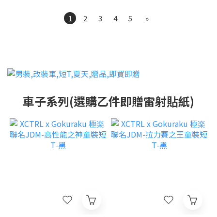
1
2
3
4
5
»
車子系列(選購乙件即贈雷射貼紙)