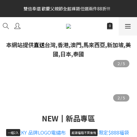
全館消費滿額$1680贈3D好野貓公仔(絲綢鐵黑) 滿額$2499贈達摩
雙倍奉還 歡慶父親節全館褲類任選兩件88折!!!    
金幣 送完為止!  滿$3000再贈現金卷$300元
雙倍奉還 歡慶父親節全館褲類任選兩件88折!!!    
本網站提供
直送
台灣,香港,澳門,馬來西亞,新加坡,美
國,日本,泰國
NEW┃新品專區
一組2入
超激福箱不買後悔