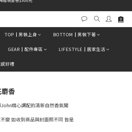
0再贈現金卷$300元
立即購買
TOP┃男裝上身
BOTTOM┃男裝下著
GEAR┃配件專區
LIFESTYLE┃居家生活
質感好禮
花麝香
John精心調配的清新自然香氣聞
道不變 如收到商品與封面照不同 皆是