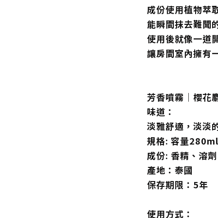
成份使用植物萃
能瞬間抹去難聞
使用後就像一道
讓房間室內擁有
芳香噴霧｜櫻花
味道：
淡雅舒適，淡淡
規格: 容量280m
成份: 香精、溶
產地：泰國
保存期限：5年
使用方式：