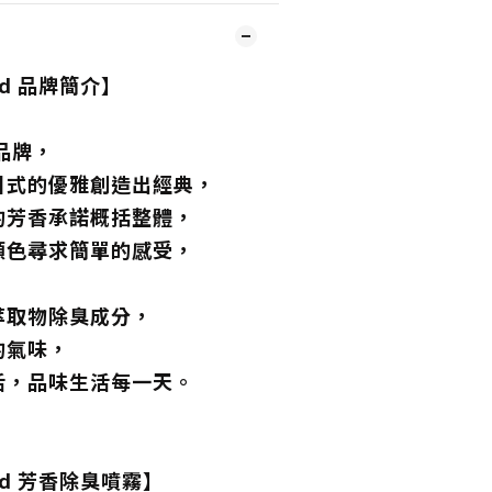
end 品牌簡介】
品牌，
日式的優雅創造出經典，
的芳香承諾概括整體，
顏色尋求簡單的感受，
萃取物除臭成分，
的氣味，
活，品味生活每一天。
end 芳香除臭噴霧】