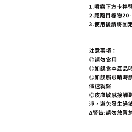
1.噴霧下方卡榫轉
2.距離目標物20
3.使用後請將固
注意事項：
◎請勿食用
◎如誤食本產品
◎如誤觸眼睛時
儘速就醫
◎皮膚敏感接觸
淨，避免發生過
Δ警告:請勿放置