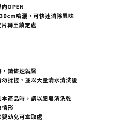
向OPEN
-30cm噴灑，可快速消除異味
定片轉至鎖定處
時，請儘速就醫
請勿揉搓，並以大量清水清洗後
到本產品時，請以肥皂清洗乾
敏情形
於嬰幼兒可拿取處