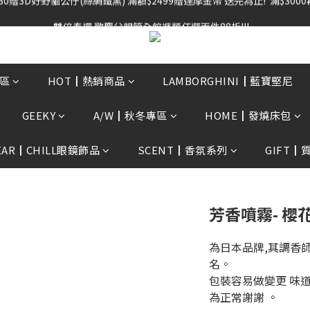
雙倍奉還 歡慶父親節全館褲類任選兩件88折!!!    
雙倍奉還 歡慶父親節全館褲類任選兩件88折!!!    
0贈3D好野貓公仔(絲綢鐵黑) 滿額$2499贈達摩金幣 送完為止!  滿$300
雙倍奉還 歡慶父親節全館褲類任選兩件88折!!!    
區
HOT┃熱銷商品
LAMBORGHINI┃藍寶堅尼
GEEKY
A/W┃秋冬專區
HOME┃發燒床包
EAR┃CHILL眼鏡飾品
SCENT┃香氛系列
GIFT┃
芳香噴霧- 櫻
為日本品牌,其調香師
名。
包裝容易做變更 味
為正常謝謝 。