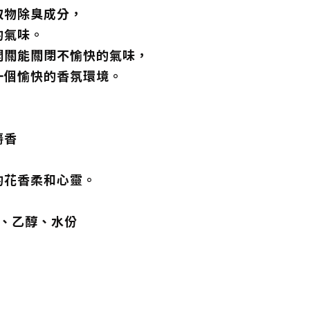
取物除臭成分，
的氣味。
開關能關閉不愉快的氣味，
一個愉快的香氛環境。
麝香
的花香柔和心靈。
l
劑、乙醇、水份