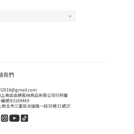
絡我們
rl2016@gmail.com
線上商店由鎂客絲商品有限公司行所屬
編號:83169469
:新北市三重區光復路一段30巷31號2F