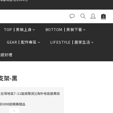
立即購買
TOP┃男裝上身
BOTTOM┃男裝下著
GEAR┃配件專區
LIFESTYLE┃居家生活
質感好禮
支架-黑
定台灣地區7-11超商取貨)(海外地區運費採
5000送精美贈品