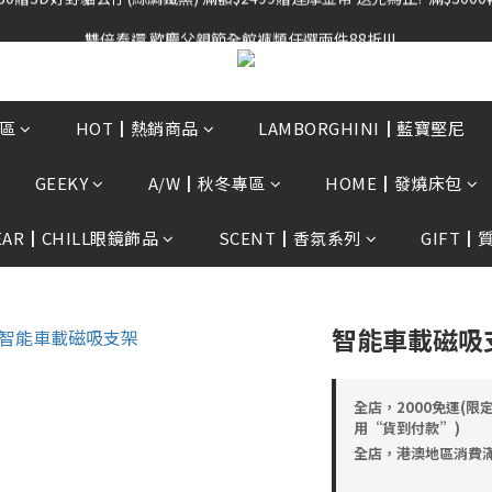
雙倍奉還 歡慶父親節全館褲類任選兩件88折!!!    
雙倍奉還 歡慶父親節全館褲類任選兩件88折!!!    
區
HOT┃熱銷商品
LAMBORGHINI┃藍寶堅尼
GEEKY
A/W┃秋冬專區
HOME┃發燒床包
EAR┃CHILL眼鏡飾品
SCENT┃香氛系列
GIFT┃
智能車載磁吸
全店，2000免運(限
用“貨到付款”)
全店，港澳地區消費滿