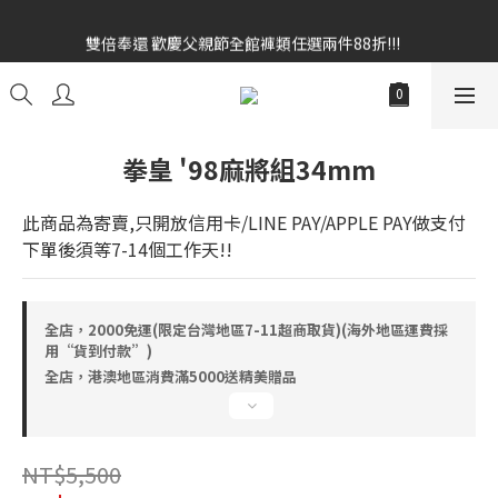
雙倍奉還 歡慶父親節全館褲類任選兩件88折!!!    
雙倍奉還 歡慶父親節全館褲類任選兩件88折!!!    
全館消費滿額$1680贈3D好野貓公仔(絲綢鐵黑) 滿額$2499贈達摩
金幣 送完為止!  滿$3000再贈現金卷$300元
雙倍奉還 歡慶父親節全館褲類任選兩件88折!!!    
拳皇 '98麻將組34mm
此商品為寄賣,只開放信用卡/LINE PAY/APPLE PAY做支付
下單後須等7-14個工作天!!
全店，2000免運(限定台灣地區7-11超商取貨)(海外地區運費採
用“貨到付款”)
全店，港澳地區消費滿5000送精美贈品
NT$5,500