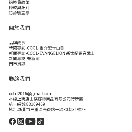
退換貨政策
條款與細則
防詐騙宣導
關於我們
品牌故事
新聞專訪-COOL-幽☆遊☆白書
新聞專訪-COOL-EVANGELION 新世紀福音戰士
新聞專訪-妞新聞
門市資訊
聯絡我們
xctrl2016@gmail.com
本線上商店由鎂客絲商品有限公司行所屬
統一編號:83169469
地址:新北市三重區光復路一段30巷31號2F