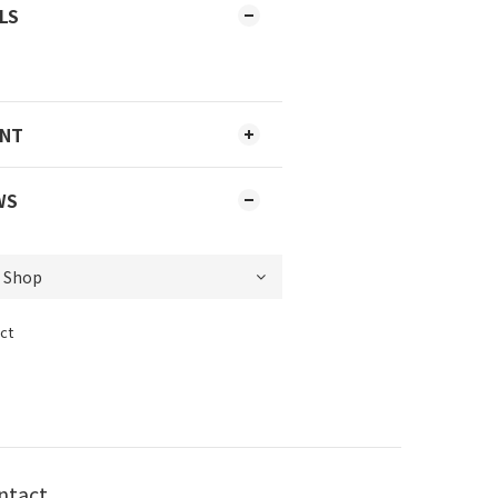
LS
ENT
WS
ct
ntact