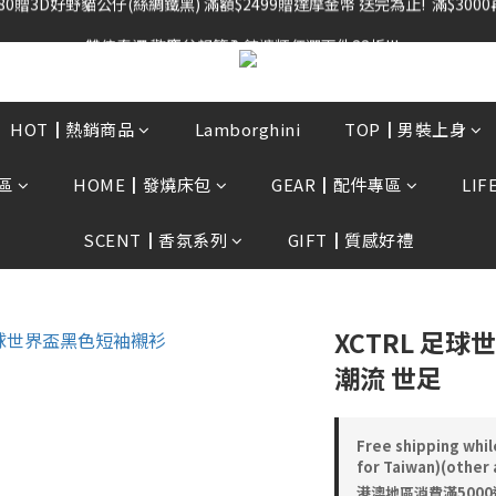
雙倍奉還 歡慶父親節全館褲類任選兩件88折!!!    
雙倍奉還 歡慶父親節全館褲類任選兩件88折!!!    
HOT┃熱銷商品
Lamborghini
TOP┃男裝上身
區
HOME┃發燒床包
GEAR┃配件專區
LI
SCENT┃香氛系列
GIFT┃質感好禮
XCTRL 足
潮流 世足
Free shipping whil
for Taiwan)(other 
港澳地區消費滿5000送