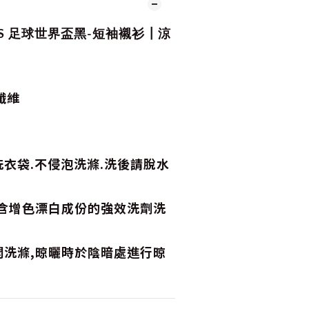
6SS 足球世界盃黑-短袖襯衫┃涼
纖維
衣袋.不侵泡洗滌.洗後請脫水
,含增色漂白成份的強效洗劑洗
開洗滌,晾曬時於陰暗處進行晾