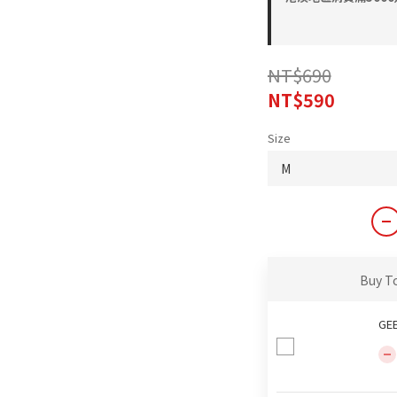
NT$690
NT$590
Size
Buy T
GE