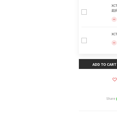
XC
註
XC
ADD TO CART
Share