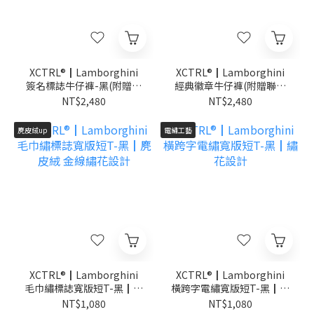
XCTRL®┃Lamborghini
XCTRL®┃Lamborghini
簽名標誌牛仔褲-黑(附贈聯
經典徽章牛仔褲(附贈聯名
名鑰匙圈)┃硬挺 顯瘦
鑰匙圈)┃硬挺 顯瘦
NT$2,480
NT$2,480
麂皮絨up
電繡工藝
XCTRL®┃Lamborghini
XCTRL®┃Lamborghini
毛巾繡標誌寬版短T-黑┃麂
橫跨字電繡寬版短T-黑┃繡
皮絨 金線繡花設計
花設計
NT$1,080
NT$1,080