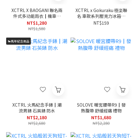
XCTRL X BAOGANI 聯名兩
XCTRL x Gokuraku 極楽聯
件式多功能雨衣┃機車族
名 車款系列壓克力冰箱貼
防風防水 潮流
(7款)┃JDM經典車 居家 磁
NT$1,280
NT$159
吸
NT$1,580
🐎馬年紀念商品
XCTRL 火馬紀念手錶┃潮
SOLOVE 暖宮腰帶R9┃發
流男錶 石英錶 防水
熱腹帶 舒緩經痛 禮物
NT$2,180
NT$1,680
NT$2,680
NT$2,280