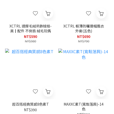
XCTRL 達摩毛絨吊飾娃娃-
XCTRL 輕薄防曬連帽風衣
黑┃配件 不倒翁 絨毛玩偶
外套(五色)
NT$590
NT$690
NT$980
NT$790
超百搭經典質感8色素T
MAXXC素T(寬鬆落肩)-14
色
NT$390