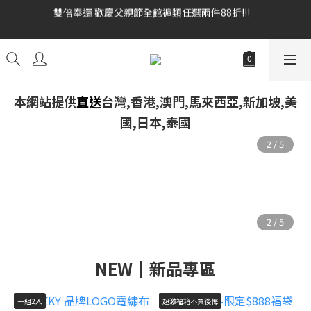
全館消費滿額$1680贈3D好野貓公仔(絲綢鐵黑) 滿額$2499贈達摩
雙倍奉還 歡慶父親節全館褲類任選兩件88折!!!    
金幣 送完為止!  滿$3000再贈現金卷$300元
雙倍奉還 歡慶父親節全館褲類任選兩件88折!!!    
本網站提供
直送
台灣,香港,澳門,馬來西亞,新加坡,美
國,日本,泰國
NEW┃新品專區
一組2入
超激福箱不買後悔