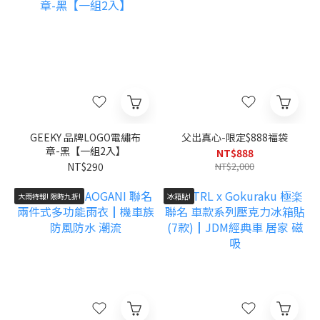
GEEKY 品牌LOGO電繡布
父出真心-限定$888福袋
章-黑【一組2入】
NT$888
NT$290
NT$2,000
大雨特報! 限時九折!
冰箱貼!