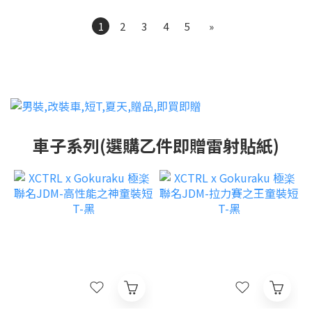
1
2
3
4
5
»
車子系列(選購乙件即贈雷射貼紙)