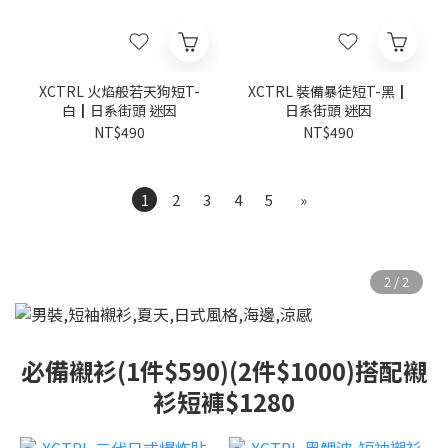
XCTRL 火焰般若天狗短T-
XCTRL 裝備暴徒短T-黑┃
白┃日系街頭 迷因
日系街頭 迷因
NT$490
NT$490
1
2
3
4
5
»
必備襯衫(1件$590)(2件$1000)搭配襯
衫短褲$1280