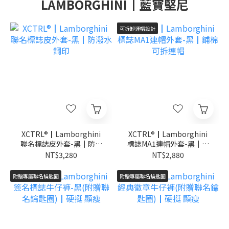
LAMBORGHINI┃藍寶堅尼
可拆卸連帽設計
XCTRL®┃Lamborghini
XCTRL®┃Lamborghini
聯名標誌皮外套-黑┃防潑
標誌MA1連帽外套-黑┃鋪
水 鋼印
棉 可拆連帽
NT$3,280
NT$2,880
附贈專屬聯名鑰匙圈
附贈專屬聯名鑰匙圈