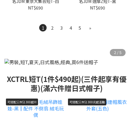
名JDM 東京大集合短T-白
名JDM 達摩Z短T-黑
NT$690
NT$690
1
2
3
4
5
»
XCTRL短T(1件$490起)(三件起享有優
惠)(滿六件贈日式帽子)
可搭配三件$1300起!!!
可搭配三件$1300元起活動