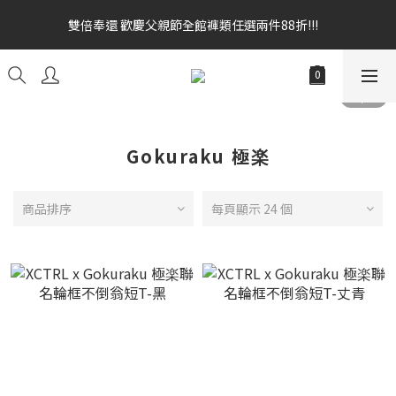
雙倍奉還 歡慶父親節全館褲類任選兩件88折!!!    
雙倍奉還 歡慶父親節全館褲類任選兩件88折!!!    
全館消費滿額$1680贈3D好野貓公仔(絲綢鐵黑) 滿額$2499贈達摩
金幣 送完為止!  滿$3000再贈現金卷$300元
雙倍奉還 歡慶父親節全館褲類任選兩件88折!!!    
Gokuraku 極楽
商品排序
每頁顯示 24 個