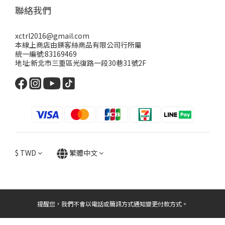
聯絡我們
xctrl2016@gmail.com
本線上商店由鎂客絲商品有限公司行所屬
統一編號:83169469
地址:新北市三重區光復路一段30巷31號2F
$
TWD
繁體中文
提醒您，我們不會以電話或簡訊方式通知變更付款方式。