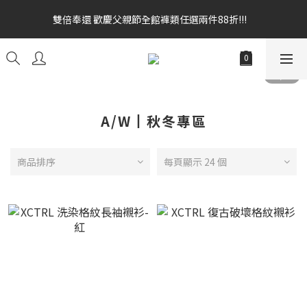
雙倍奉還 歡慶父親節全館褲類任選兩件88折!!!    
雙倍奉還 歡慶父親節全館褲類任選兩件88折!!!    
全館消費滿額$1680贈3D好野貓公仔(絲綢鐵黑) 滿額$2499贈達摩
金幣 送完為止!  滿$3000再贈現金卷$300元
雙倍奉還 歡慶父親節全館褲類任選兩件88折!!!    
A/W┃秋冬專區
商品排序
每頁顯示 24 個