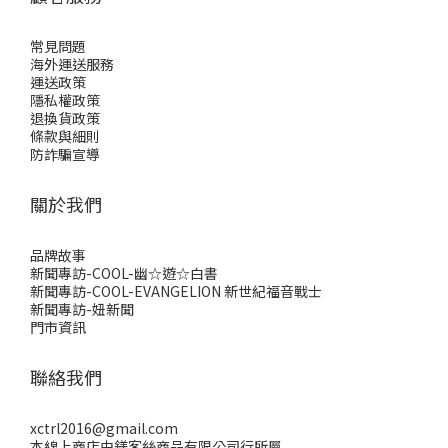
常見問題
海外運送服務
運送政策
隱私權政策
退換貨政策
條款與細則
防詐騙宣導
關於我們
品牌故事
新聞專訪-COOL-幽☆遊☆白書
新聞專訪-COOL-EVANGELION 新世紀福音戰士
新聞專訪-妞新聞
門市資訊
聯絡我們
xctrl2016@gmail.com
本線上商店由鎂客絲商品有限公司行所屬